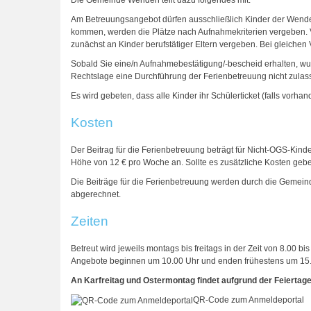
Die Gemeinde Wenden teilt dazu folgendes mit:
Am Betreuungsangebot dürfen ausschließlich Kinder der Wenden
kommen, werden die Plätze nach Aufnahmekriterien vergeben. V
zunächst an Kinder berufstätiger Eltern vergeben. Bei gleichen
Sobald Sie eine/n Aufnahmebestätigung/-bescheid erhalten, wu
Rechtslage eine Durchführung der Ferienbetreuung nicht zulas
Es wird gebeten, dass alle Kinder ihr Schülerticket (falls vorhan
Kosten
Der Beitrag für die Ferienbetreuung beträgt für Nicht-OGS-Kin
Höhe von 12 € pro Woche an. Sollte es zusätzliche Kosten geb
Die Beiträge für die Ferienbetreuung werden durch die Gemein
abgerechnet.
Zeiten
Betreut wird jeweils montags bis freitags in der Zeit von 8.00 b
Angebote beginnen um 10.00 Uhr und enden frühestens um 15.00 
An Karfreitag und Ostermontag findet aufgrund der Feiertage
QR-Code zum Anmeldeportal