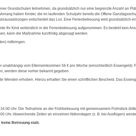
er Grundschulen teilnehmen, da grundsätzlich nur eine begrenzte Anzahl an Plät
orrang haben Kinder, die im laufenden Schuljahr bereits die Offene Ganztagsschu
 Voraussetzungen entscheidet das Los. Eine Ferienbetreuung wird grundsätzlich er
rde Ihr Kind verbindlich in die Ferienbetreuung aufgenommen. Es besteht kein A
sen, kann die Maßnahme kurzfristig abgesagt werden.
den) mitbringen.
der unabhängig vom Elterneinkommen 56 € pro Woche (einschließlich Essengeld). Fü
en, werden diese vorher bekannt gegeben.
de Wenden erhoben. Hierzu erhalten Sie einen schriftlichen Bescheid. Das Essen
is 16.00 Uhr. Die Teilnahme an der Frühbetreuung mit gemeinsamem Frühstück (bitte s
Uhr. Abweichende Zeiten an einzelnen Aktionstagen (z. B. bei Ausflügen) werden 
 keine Betreuung statt.